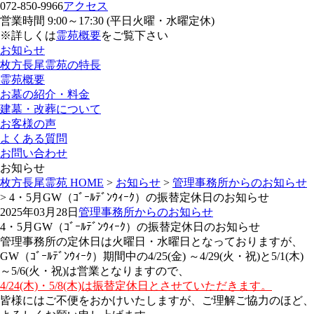
072-850-9966
アクセス
営業時間 9:00～17:30 (平日火曜・水曜定休)
※詳しくは
霊苑概要
をご覧下さい
お知らせ
枚方長尾霊苑の特長
霊苑概要
お墓の紹介・料金
建墓・改葬について
お客様の声
よくある質問
お問い合わせ
お知らせ
枚方長尾霊苑 HOME
>
お知らせ
>
管理事務所からのお知らせ
>
4・5月GW（ｺﾞｰﾙﾃﾞﾝｳｨｰｸ）の振替定休日のお知らせ
2025年03月28日
管理事務所からのお知らせ
4・5月GW（ｺﾞｰﾙﾃﾞﾝｳｨｰｸ）の振替定休日のお知らせ
管理事務所の定休日は火曜日・水曜日となっておりますが、
GW（ｺﾞｰﾙﾃﾞﾝｳｨｰｸ）期間中の4/25(金) ～4/29(火・祝)と5/1(木)
～5/6(火・祝)は営業となりますので、
4/24(木)・5/8(木)は振替定休日とさせていただきます。
皆様にはご不便をおかけいたしますが、ご理解ご協力のほど、