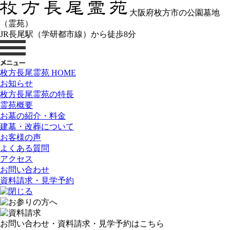
大阪府枚方市の公園墓地
（霊苑）
JR長尾駅（学研都市線）から徒歩8分
枚方長尾霊苑 HOME
お知らせ
枚方長尾霊苑の特長
霊苑概要
お墓の紹介・料金
建墓・改葬について
お客様の声
よくある質問
アクセス
お問い合わせ
資料請求・見学予約
お問い合わせ・資料請求・見学予約はこちら