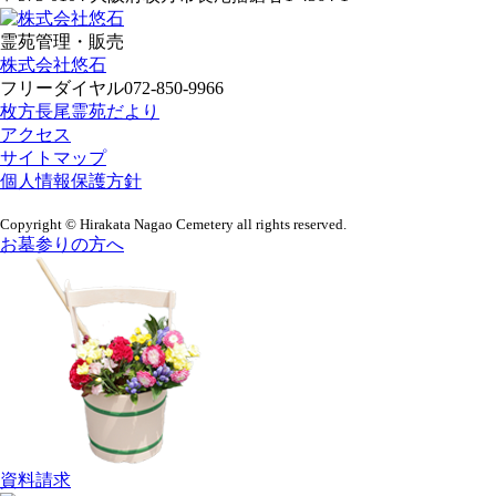
霊苑管理・販売
株式会社悠石
フリーダイヤル
072-850-9966
枚方長尾霊苑だより
アクセス
サイトマップ
個人情報保護方針
Copyright © Hirakata Nagao Cemetery all rights reserved.
お墓参りの方へ
資料請求