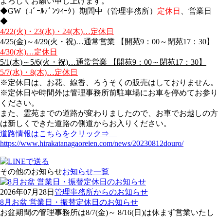
よろしくお願い申し上げます。
◆GW（ｺﾞｰﾙﾃﾞﾝｳｨｰｸ）期間中（管理事務所）
定休日
、営業日
◆
4/22(火)・23(水)・24(木)…定休日
4/25(金)～4/29(火・祝)…通常営業 【開苑9：00～閉苑17：30】
4/30(水)…定休日
5/1(木)～5/6(火・祝)…通常営業 【開苑9：00～閉苑17：30】
5/7(水)・8(木)…定休日
※定休日は、お花、線香、ろうそくの販売はしておりません。
※定休日や時間外は管理事務所前駐車場にお車を停めてお参り
ください。
また、霊苑までの道路が変わりましたので、お車でお越しの方
は新しくできた道路の側道からお入りください。
道路情報はこちらをクリック⇒
https://www.hirakatanagaoreien.com/news/20230812douro/
その他のお知らせ
お知らせ一覧
2026年07月28日
管理事務所からのお知らせ
8月お盆 営業日・振替定休日のお知らせ
お盆期間の管理事務所は8/7(金)～ 8/16(日)は休まず営業いたし