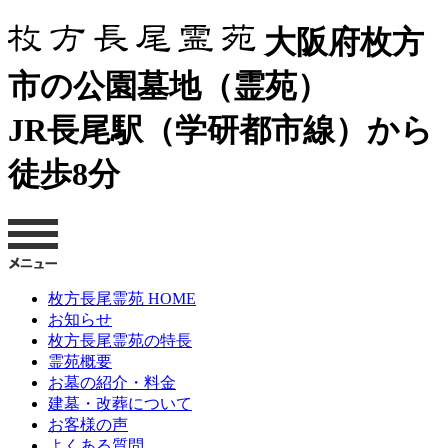
大阪府枚方
市の公園墓地（霊苑）
JR長尾駅（学研都市線）から
徒歩8分
枚方長尾霊苑 HOME
お知らせ
枚方長尾霊苑の特長
霊苑概要
お墓の紹介・料金
建墓・改葬について
お客様の声
よくある質問