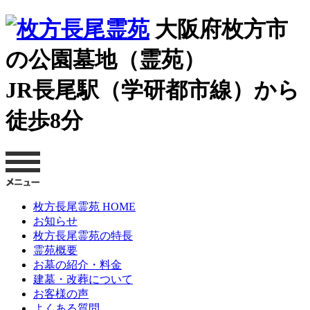
大阪府枚方市
の公園墓地（霊苑）
JR長尾駅（学研都市線）から
徒歩8分
枚方長尾霊苑 HOME
お知らせ
枚方長尾霊苑の特長
霊苑概要
お墓の紹介・料金
建墓・改葬について
お客様の声
よくある質問