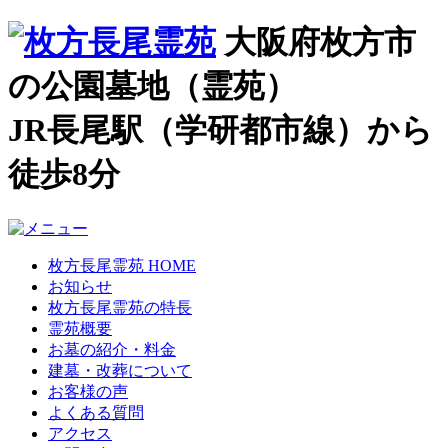
大阪府枚方市
の公園墓地（霊苑）
JR長尾駅（学研都市線）から
徒歩8分
枚方長尾霊苑 HOME
お知らせ
枚方長尾霊苑の特長
霊苑概要
お墓の紹介・料金
建墓・改葬について
お客様の声
よくある質問
アクセス