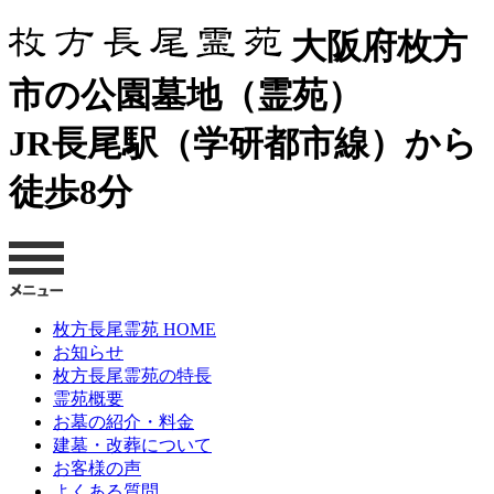
大阪府枚方
市の公園墓地（霊苑）
JR長尾駅（学研都市線）から
徒歩8分
枚方長尾霊苑 HOME
お知らせ
枚方長尾霊苑の特長
霊苑概要
お墓の紹介・料金
建墓・改葬について
お客様の声
よくある質問