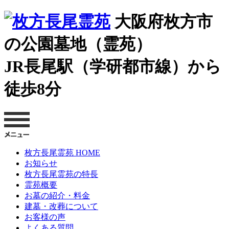
大阪府枚方市
の公園墓地（霊苑）
JR長尾駅（学研都市線）から
徒歩8分
枚方長尾霊苑 HOME
お知らせ
枚方長尾霊苑の特長
霊苑概要
お墓の紹介・料金
建墓・改葬について
お客様の声
よくある質問