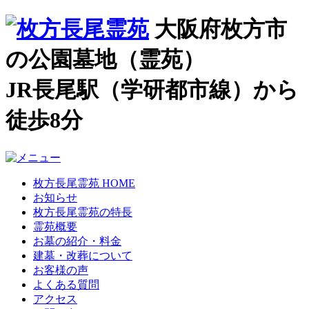
大阪府枚方市
の公園墓地（霊苑）
JR長尾駅（学研都市線）から
徒歩8分
枚方長尾霊苑 HOME
お知らせ
枚方長尾霊苑の特長
霊苑概要
お墓の紹介・料金
建墓・改葬について
お客様の声
よくある質問
アクセス