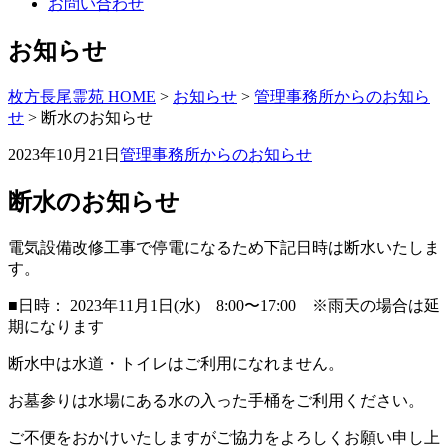
お問い合わせ
お知らせ
枚方長尾霊苑 HOME
>
お知らせ
>
管理事務所からのお知ら
せ
>
断水のお知らせ
2023年10月21日
管理事務所からのお知らせ
断水のお知らせ
電気設備改修工事で停電になるため下記日時は断水いたしま
す。
■
日時：
2023
年
11
月
1
日
(
水
)
8:00
〜
17:00 ※雨天の場合は延
期になります
断水中は水道・トイレはご利用になれません。
お墓参りは水場にある水の入った手桶をご利用ください。
ご不便をおかけいたしますがご協力をよろしくお願い申し上