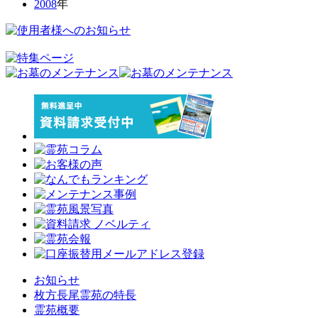
2008
年
お知らせ
枚方長尾霊苑の特長
霊苑概要