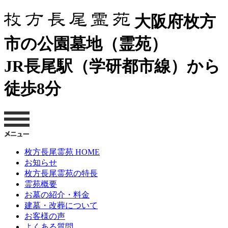
大阪府枚方
市の公園墓地（霊苑）
JR長尾駅（学研都市線）から
徒歩8分
枚方長尾霊苑 HOME
お知らせ
枚方長尾霊苑の特長
霊苑概要
お墓の紹介・料金
建墓・改葬について
お客様の声
よくある質問