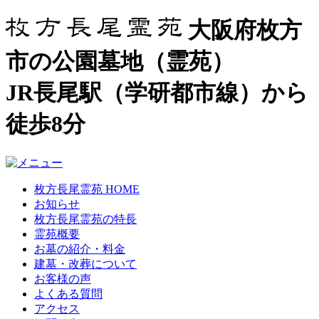
大阪府枚方
市の公園墓地（霊苑）
JR長尾駅（学研都市線）から
徒歩8分
枚方長尾霊苑 HOME
お知らせ
枚方長尾霊苑の特長
霊苑概要
お墓の紹介・料金
建墓・改葬について
お客様の声
よくある質問
アクセス