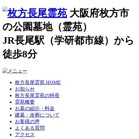
大阪府枚方市
の公園墓地（霊苑）
JR長尾駅（学研都市線）から
徒歩8分
枚方長尾霊苑 HOME
お知らせ
枚方長尾霊苑の特長
霊苑概要
お墓の紹介・料金
建墓・改葬について
お客様の声
よくある質問
アクセス