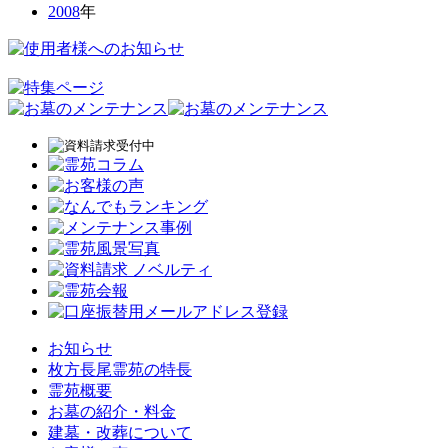
2008
年
お知らせ
枚方長尾霊苑の特長
霊苑概要
お墓の紹介・料金
建墓・改葬について