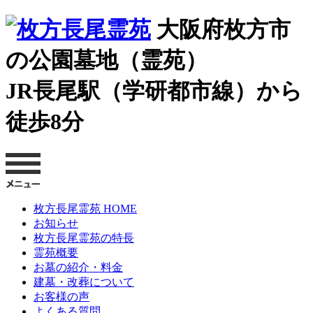
大阪府枚方市
の公園墓地（霊苑）
JR長尾駅（学研都市線）から
徒歩8分
枚方長尾霊苑 HOME
お知らせ
枚方長尾霊苑の特長
霊苑概要
お墓の紹介・料金
建墓・改葬について
お客様の声
よくある質問