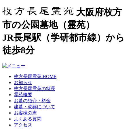
大阪府枚方
市の公園墓地（霊苑）
JR長尾駅（学研都市線）から
徒歩8分
枚方長尾霊苑 HOME
お知らせ
枚方長尾霊苑の特長
霊苑概要
お墓の紹介・料金
建墓・改葬について
お客様の声
よくある質問
アクセス