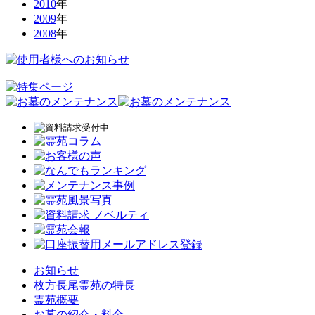
2010
年
2009
年
2008
年
お知らせ
枚方長尾霊苑の特長
霊苑概要
お墓の紹介・料金