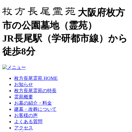
大阪府枚方
市の公園墓地（霊苑）
JR長尾駅（学研都市線）から
徒歩8分
枚方長尾霊苑 HOME
お知らせ
枚方長尾霊苑の特長
霊苑概要
お墓の紹介・料金
建墓・改葬について
お客様の声
よくある質問
アクセス