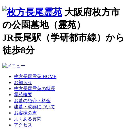
大阪府枚方市
の公園墓地（霊苑）
JR長尾駅（学研都市線）から
徒歩8分
枚方長尾霊苑 HOME
お知らせ
枚方長尾霊苑の特長
霊苑概要
お墓の紹介・料金
建墓・改葬について
お客様の声
よくある質問
アクセス