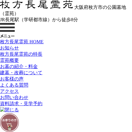
大阪府枚方市の公園墓地
（霊苑）
JR長尾駅（学研都市線）から徒歩8分
枚方長尾霊苑 HOME
お知らせ
枚方長尾霊苑の特長
霊苑概要
お墓の紹介・料金
建墓・改葬について
お客様の声
よくある質問
アクセス
お問い合わせ
資料請求・見学予約