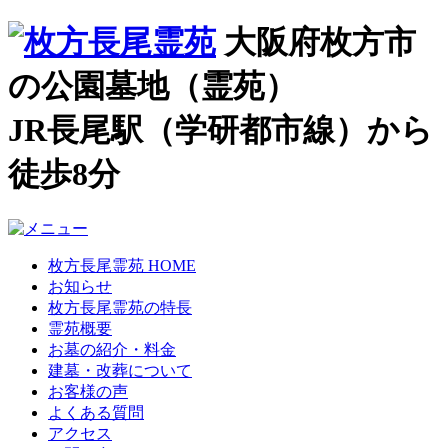
大阪府枚方市
の公園墓地（霊苑）
JR長尾駅（学研都市線）から
徒歩8分
枚方長尾霊苑 HOME
お知らせ
枚方長尾霊苑の特長
霊苑概要
お墓の紹介・料金
建墓・改葬について
お客様の声
よくある質問
アクセス