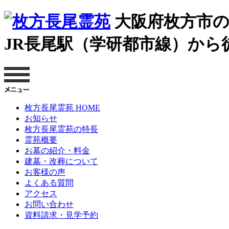
大阪府枚方市の
JR長尾駅（学研都市線）から
枚方長尾霊苑 HOME
お知らせ
枚方長尾霊苑の特長
霊苑概要
お墓の紹介・料金
建墓・改葬について
お客様の声
よくある質問
アクセス
お問い合わせ
資料請求・見学予約