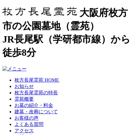
大阪府枚方
市の公園墓地（霊苑）
JR長尾駅（学研都市線）から
徒歩8分
枚方長尾霊苑 HOME
お知らせ
枚方長尾霊苑の特長
霊苑概要
お墓の紹介・料金
建墓・改葬について
お客様の声
よくある質問
アクセス