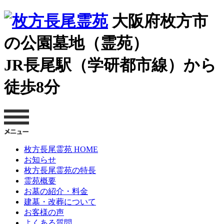
大阪府枚方市
の公園墓地（霊苑）
JR長尾駅（学研都市線）から
徒歩8分
枚方長尾霊苑 HOME
お知らせ
枚方長尾霊苑の特長
霊苑概要
お墓の紹介・料金
建墓・改葬について
お客様の声
よくある質問